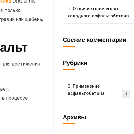
оскве
ООО «ГЛК
Отличие горячего от
а, только
холодного асфальтобетона
гравий или щебень,
Свежие комментарии
альт
Рубрики
, для достижения
Применение
вет,
асфальтобетона
5
т в процессе
Архивы