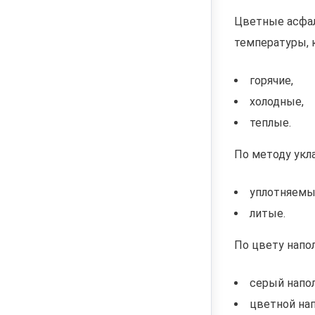
Цветные асфал
температуры, 
горячие,
холодные,
теплые.
По методу укл
уплотняемы
литые.
По цвету напол
серый напол
цветной нап