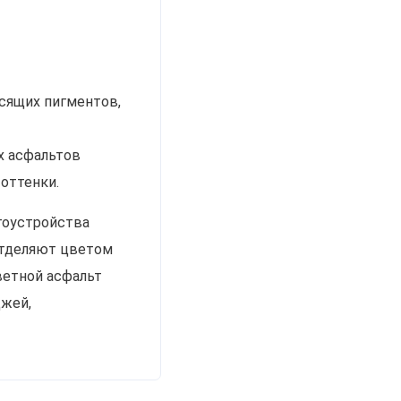
сящих пигментов,
х асфальтов
оттенки.
гоустройства
отделяют цветом
ветной асфальт
джей,