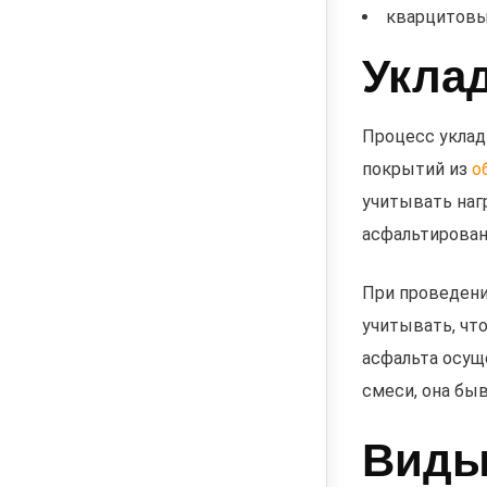
кварцитовы
Укла
Процесс уклад
покрытий из
о
учитывать нагр
асфальтирован
При проведени
учитывать, чт
асфальта осущ
смеси, она быв
Виды