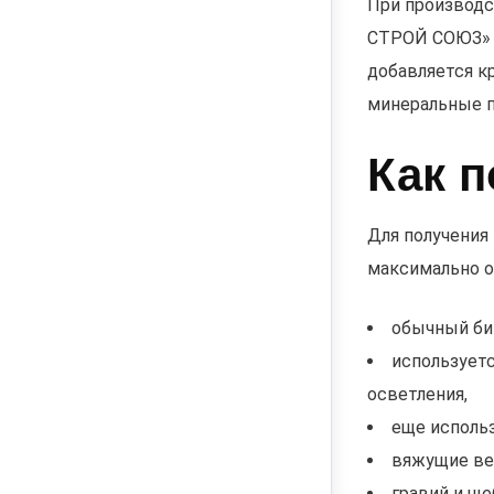
При производс
СТРОЙ СОЮЗ» п
добавляется к
минеральные п
Как 
Для получения
максимально о
обычный би
используетс
осветления,
еще исполь
вяжущие ве
гравий и ще