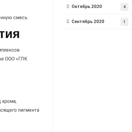
Октябрь 2020
4
онную смесь.
Сентябрь 2020
1
тия
мплексов
ве ООО «ГЛК
 хрома,
асящего пигмента