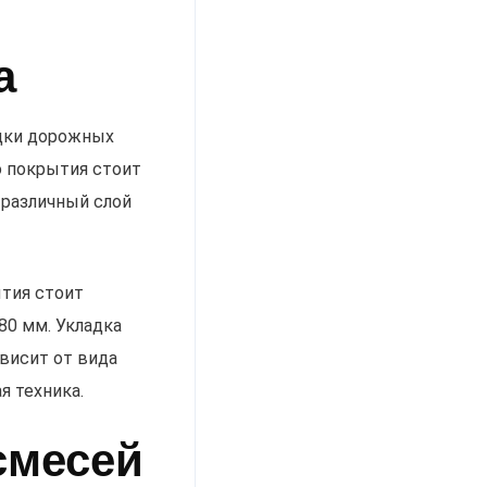
а
адки дорожных
о покрытия стоит
 различный слой
ытия стоит
80 мм. Укладка
висит от вида
я техника.
смесей