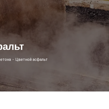
фальт
етона
Цветной асфальт