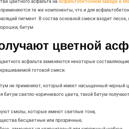
тве цветного асфальта на
Асфальтобетонном заводе в М
рименяются те же компоненты, что и для асфальтобетон
расящий пигмент. В состав основной смеси входит песок, 
орошки, битум.
получают цветной асф
 цветного асфальта заменяются некоторые составляющие
крашиваемой готовой смеси.
тум не применяют, который имеет насыщенный черный ц
я битум светло-коричневого цвета, такой битум получаю
зуют смолы, которые имеют светлые тона,
щества бесцветные или прозрачные,
бень, заменяют на кварцитовый или кирпичный щебень,