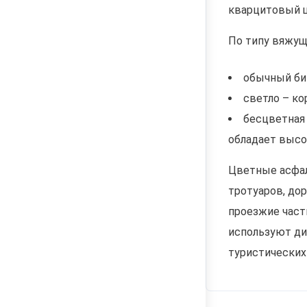
кварцитовый щ
По типу вяжущ
обычный бит
светло – ко
бесцветная 
обладает высо
Цветные асфал
тротуаров, до
проезжие част
используют ди
туристических 